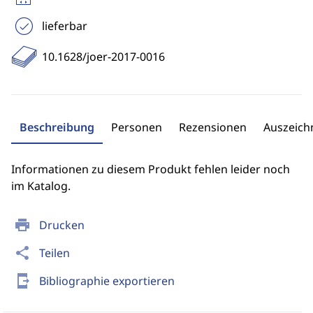
lieferbar
10.1628/joer-2017-0016
Beschreibung
Personen
Rezensionen
Auszeic
Informationen zu diesem Produkt fehlen leider noch
im Katalog.
print
Drucken
share
Teilen
send_to_mobile
Bibliographie exportieren