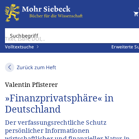
shopping_cart
Suchbegriff
Volltextsuche
Erweiterte S
Zurück zum Heft
Valentin Pfisterer
»Finanzprivatsphäre« in
Deutschland
Der verfassungsrechtliche Schutz
persönlicher Informationen
wirtschaftlicher und finanzieller Natur in