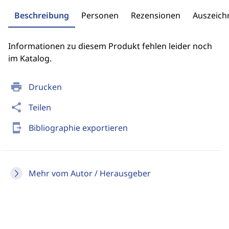
Beschreibung
Personen
Rezensionen
Auszeic
Informationen zu diesem Produkt fehlen leider noch
im Katalog.
print
Drucken
share
Teilen
send_to_mobile
Bibliographie exportieren
Mehr vom Autor / Herausgeber