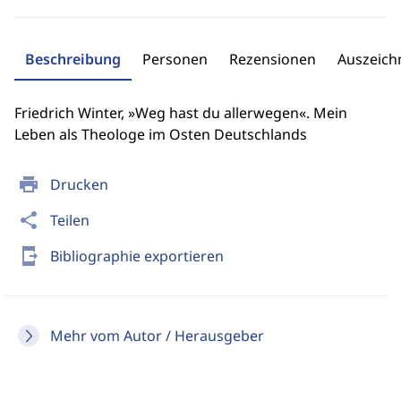
Beschreibung
Personen
Rezensionen
Auszeic
Friedrich Winter, »Weg hast du allerwegen«. Mein
Leben als Theologe im Osten Deutschlands
print
Drucken
share
Teilen
send_to_mobile
Bibliographie exportieren
Mehr vom Autor / Herausgeber