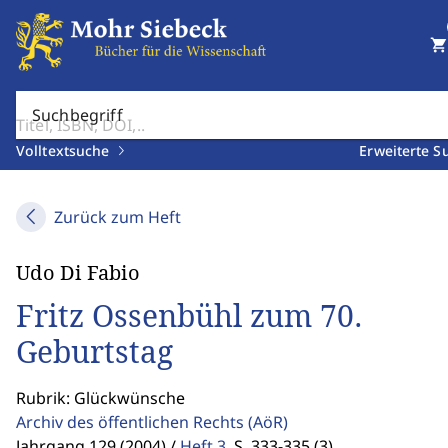
shopping_cart
Suchbegriff
Volltextsuche
Erweiterte S
Zurück zum Heft
Udo Di Fabio
Fritz Ossenbühl zum 70.
Geburtstag
Rubrik: Glückwünsche
Archiv des öffentlichen Rechts
(AöR)
Jahrgang 129 (2004) /
Heft 3
,
S. 333-335 (3)