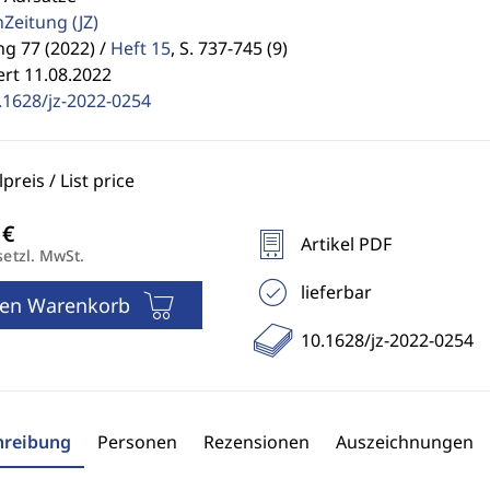
enZeitung
(JZ)
g 77 (2022) /
Heft 15
,
S. 737-745 (9)
ert 11.08.2022
.1628/jz-2022-0254
reis / List price
Artikel PDF
setzl. MwSt.
lieferbar
den Warenkorb
10.1628/jz-2022-0254
hreibung
Personen
Rezensionen
Auszeichnungen