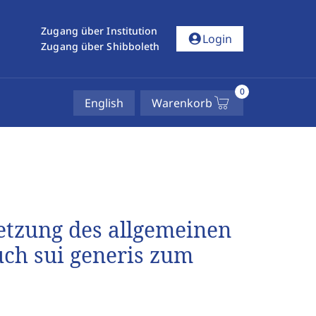
Zugang über Institution
account_circle
Login
Zugang über Shibboleth
0
English
Warenkorb
etzung des allgemeinen
uch sui generis zum