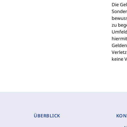
Die Ge
Sonder
bewuss
zu beg
Umfeld
hiermi
Gelden
Verlet
keine 
ÜBERBLICK
KON