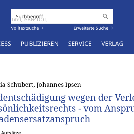
search
Suchbegriff
Volltextsuche
Erweiterte Suche
CESS
PUBLIZIEREN
SERVICE
VERLAG
ia Schubert, Johannes Ipsen
dentschädigung wegen der Verl
sönlichkeitsrechts - vom Anspr
adensersatzanspruch
 Aufsätze