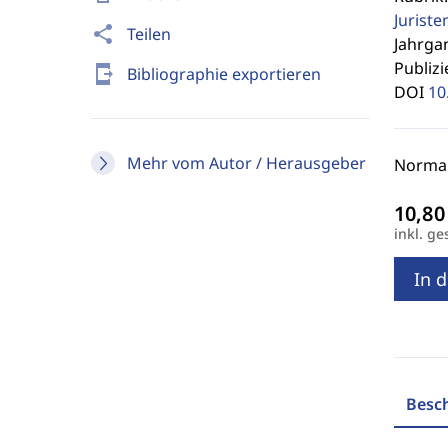
Jurist
share
Teilen
Jahrgan
Publizi
send_to_mobile
Bibliographie exportieren
DOI
10
Mehr vom Autor / Herausgeber
Normalp
inkl. ge
In 
Besc