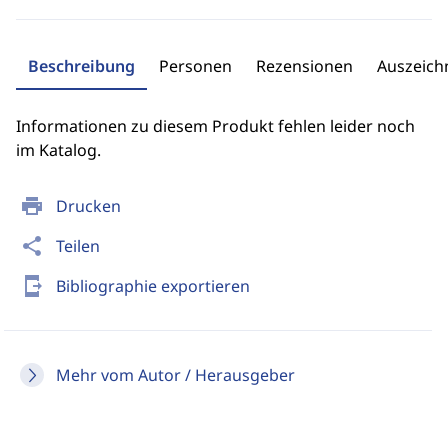
Beschreibung
Personen
Rezensionen
Auszeic
Informationen zu diesem Produkt fehlen leider noch
im Katalog.
print
Drucken
share
Teilen
send_to_mobile
Bibliographie exportieren
Mehr vom Autor / Herausgeber