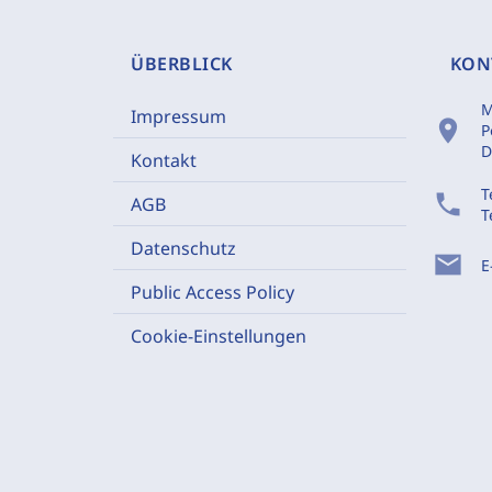
ÜBERBLICK
KON
M
Impressum
location_on
P
D
Kontakt
T
phone
AGB
T
Datenschutz
mail
E
Public Access Policy
Cookie-Einstellungen