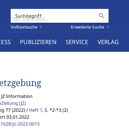
search
Suchbegriff
Volltextsuche
Erweiterte Suche
CESS
PUBLIZIEREN
SERVICE
VERLAG
etzgebung
 JZ Information
enZeitung
(JZ)
g 77 (2022) /
Heft 1
,
S. *2-*3 (2)
ert 03.01.2022
.1628/jz-2022-0015