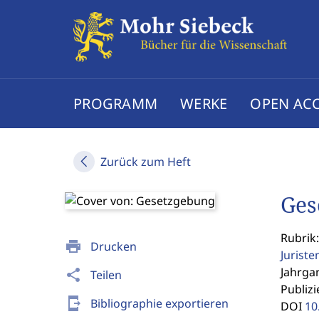
PROGRAMM
WERKE
OPEN AC
Zurück zum Heft
Ges
Rubrik:
print
Drucken
Jurist
Jahrgan
share
Teilen
Publizi
send_to_mobile
Bibliographie exportieren
DOI
10