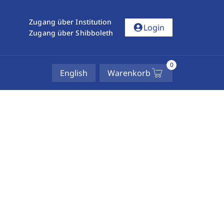
Zugang über Institution
account_circle
Login
Zugang über Shibboleth
0
English
Warenkorb