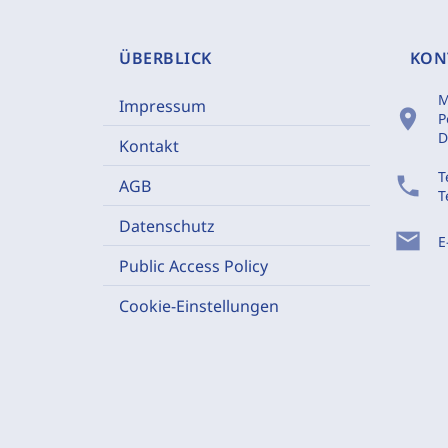
ÜBERBLICK
KON
M
Impressum
location_on
P
D
Kontakt
T
phone
AGB
T
Datenschutz
mail
E
Public Access Policy
Cookie-Einstellungen