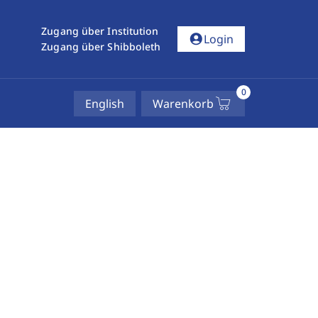
Zugang über Institution
account_circle
Login
Zugang über Shibboleth
0
English
Warenkorb