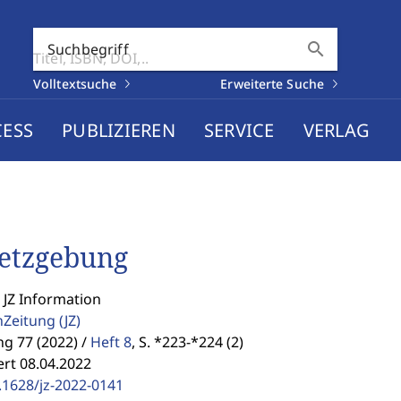
search
Suchbegriff
Volltextsuche
Erweiterte Suche
CESS
PUBLIZIEREN
SERVICE
VERLAG
etzgebung
 JZ Information
enZeitung
(JZ)
g 77 (2022) /
Heft 8
,
S. *223-*224 (2)
ert 08.04.2022
.1628/jz-2022-0141