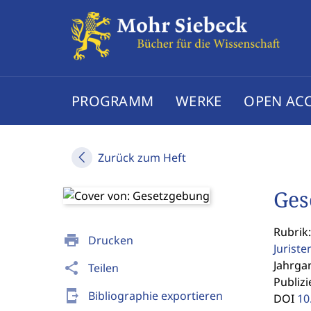
PROGRAMM
WERKE
OPEN AC
Zurück zum Heft
Ges
Rubrik:
print
Drucken
Jurist
Jahrgan
share
Teilen
Publizi
send_to_mobile
Bibliographie exportieren
DOI
10