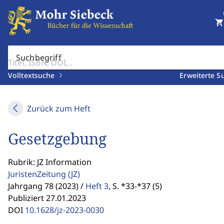
shopping_cart
Suchbegriff
Volltextsuche
Erweiterte S
Zurück zum Heft
Gesetzgebung
Rubrik: JZ Information
JuristenZeitung
(JZ)
Jahrgang 78 (2023) /
Heft 3
,
S. *33-*37 (5)
Publiziert 27.01.2023
DOI
10.1628/jz-2023-0030