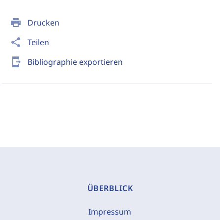
print
Drucken
share
Teilen
send_to_mobile
Bibliographie exportieren
ÜBERBLICK
Impressum