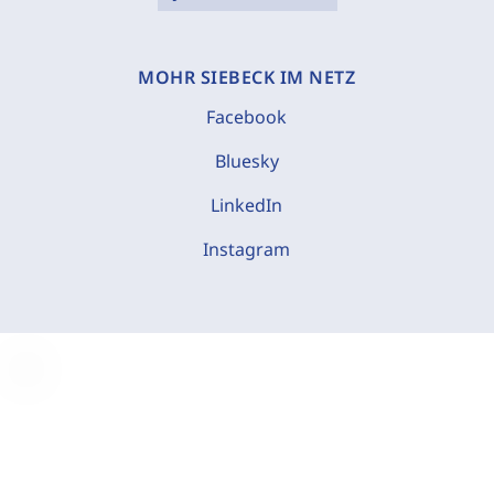
MOHR SIEBECK IM NETZ
Facebook
Bluesky
LinkedIn
Instagram
C
o
o