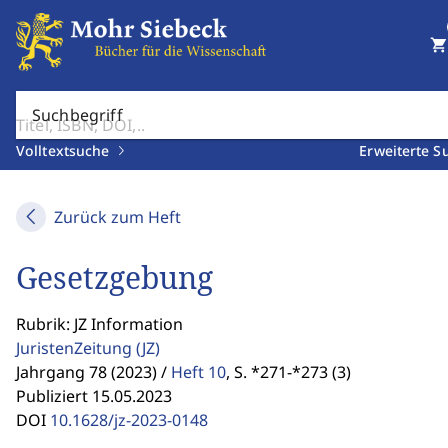
shopping_cart
Suchbegriff
Volltextsuche
Erweiterte S
Zurück zum Heft
Gesetzgebung
Rubrik: JZ Information
JuristenZeitung
(JZ)
Jahrgang 78 (2023) /
Heft 10
,
S. *271-*273 (3)
Publiziert 15.05.2023
DOI
10.1628/jz-2023-0148