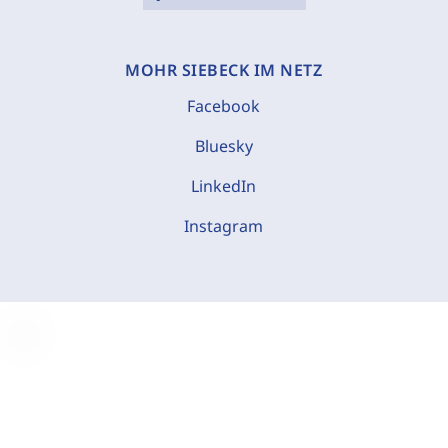
MOHR SIEBECK IM NETZ
Facebook
Bluesky
LinkedIn
Instagram
C
o
o