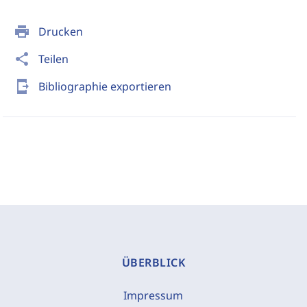
print
Drucken
share
Teilen
send_to_mobile
Bibliographie exportieren
ÜBERBLICK
Impressum