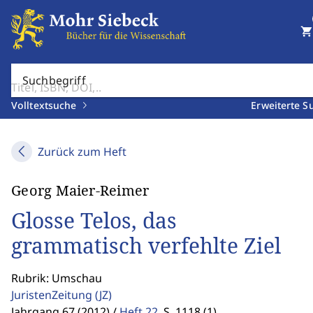
shopping_cart
Suchbegriff
Volltextsuche
Erweiterte S
Zurück zum Heft
Georg Maier-Reimer
Glosse Telos, das
grammatisch verfehlte Ziel
Rubrik: Umschau
JuristenZeitung
(JZ)
Jahrgang 67 (2012) /
Heft 22
,
S. 1118 (1)