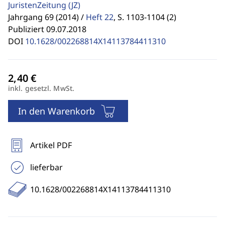
JuristenZeitung
(JZ)
Jahrgang 69 (2014) /
Heft 22
,
S. 1103-1104 (2)
Publiziert 09.07.2018
DOI
10.1628/002268814X14113784411310
inkl. gesetzl. MwSt.
In den Warenkorb
Artikel PDF
lieferbar
10.1628/002268814X14113784411310