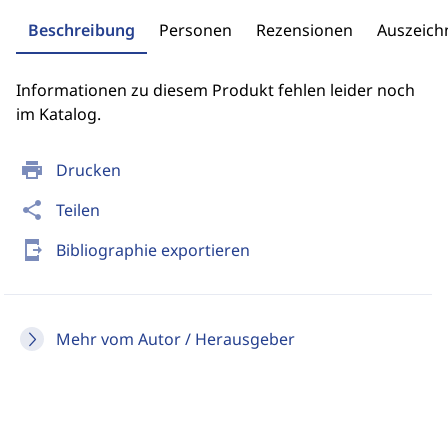
Beschreibung
Personen
Rezensionen
Auszeic
Informationen zu diesem Produkt fehlen leider noch
im Katalog.
print
Drucken
share
Teilen
send_to_mobile
Bibliographie exportieren
Mehr vom Autor / Herausgeber