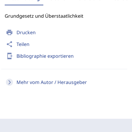
Grundgesetz und Überstaatlichkeit
print
Drucken
share
Teilen
send_to_mobile
Bibliographie exportieren
Mehr vom Autor / Herausgeber