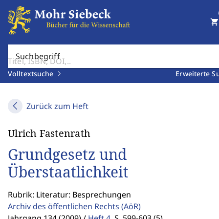
shopping_cart
Suchbegriff
Volltextsuche
Erweiterte S
Zurück zum Heft
Ulrich Fastenrath
Grundgesetz und
Überstaatlichkeit
Rubrik: Literatur: Besprechungen
Archiv des öffentlichen Rechts
(AöR)
Jahrgang 134 (2009) /
Heft 4
,
S. 599-603 (5)