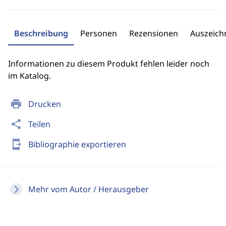
Beschreibung
Personen
Rezensionen
Auszeic
Informationen zu diesem Produkt fehlen leider noch
im Katalog.
print
Drucken
share
Teilen
send_to_mobile
Bibliographie exportieren
Mehr vom Autor / Herausgeber