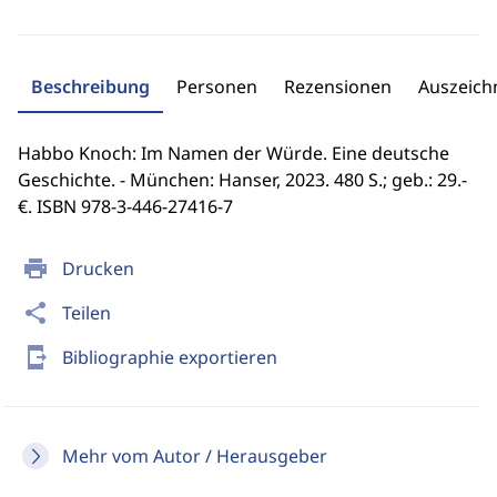
Beschreibung
Personen
Rezensionen
Auszeic
Habbo Knoch: Im Namen der Würde. Eine deutsche
Geschichte. - München: Hanser, 2023. 480 S.; geb.: 29.-
€. ISBN 978-3-446-27416-7
print
Drucken
share
Teilen
send_to_mobile
Bibliographie exportieren
Mehr vom Autor / Herausgeber