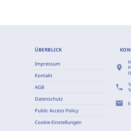
ÜBERBLICK
KON
M
Impressum
location_on
P
D
Kontakt
T
phone
AGB
T
Datenschutz
mail
E
Public Access Policy
Cookie-Einstellungen