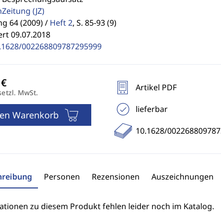
enZeitung
(JZ)
g 64 (2009) /
Heft 2
,
S. 85-93 (9)
ert 09.07.2018
.1628/002268809787295999
Artikel PDF
setzl. MwSt.
lieferbar
den Warenkorb
10.1628/00226880978
hreibung
Personen
Rezensionen
Auszeichnungen
ationen zu diesem Produkt fehlen leider noch im Katalog.