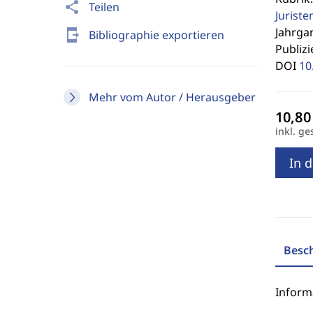
share
Teilen
Jurist
Jahrgan
send_to_mobile
Bibliographie exportieren
Publizi
DOI
10
Mehr vom Autor / Herausgeber
inkl. ge
In 
Besc
Inform