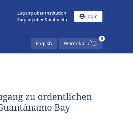
Zugang über Institution
account_circle
Login
Zugang über Shibboleth
0
English
Warenkorb
ugang zu ordentlichen
 Guantánamo Bay