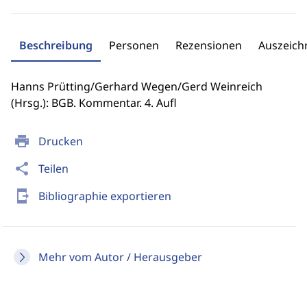
Beschreibung
Personen
Rezensionen
Auszeic
Hanns Prütting/Gerhard Wegen/Gerd Weinreich
(Hrsg.): BGB. Kommentar. 4. Aufl
print
Drucken
share
Teilen
send_to_mobile
Bibliographie exportieren
Mehr vom Autor / Herausgeber