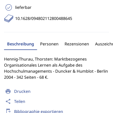
lieferbar
10.1628/094802112800488645
Beschreibung
Personen
Rezensionen
Auszeic
Hennig-Thurau, Thorsten: Marktbezogenes
Organisationales Lernen als Aufgabe des
Hochschulmanagements - Duncker & Humblot - Berlin
2004 - 342 Seiten - 68 €.
print
Drucken
share
Teilen
send_to_mobile
Bibliographie exportieren