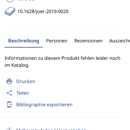
10.1628/joer-2019-0020
Beschreibung
Personen
Rezensionen
Auszeic
Informationen zu diesem Produkt fehlen leider noch
im Katalog.
print
Drucken
share
Teilen
send_to_mobile
Bibliographie exportieren