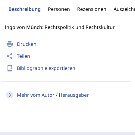
Beschreibung
Personen
Rezensionen
Auszeic
Ingo von Münch: Rechtspolitik und Rechtskultur
print
Drucken
share
Teilen
send_to_mobile
Bibliographie exportieren
Mehr vom Autor / Herausgeber