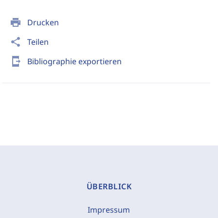
print
Drucken
share
Teilen
send_to_mobile
Bibliographie exportieren
ÜBERBLICK
Impressum