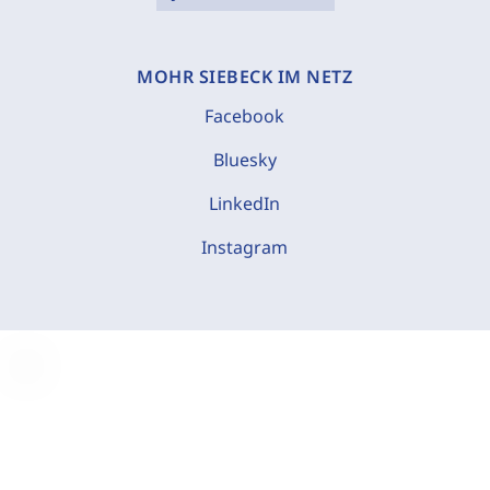
MOHR SIEBECK IM NETZ
Facebook
Bluesky
LinkedIn
Instagram
C
o
o