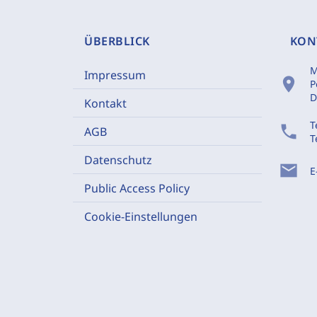
ÜBERBLICK
KON
M
Impressum
location_on
P
D
Kontakt
T
phone
AGB
T
Datenschutz
mail
E
Public Access Policy
Cookie-Einstellungen