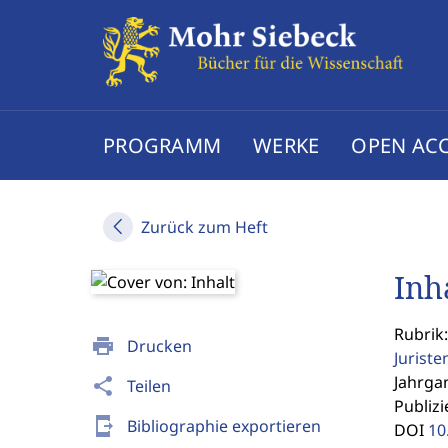
PROGRAMM
WERKE
OPEN AC
Zurück zum Heft
Inh
Rubrik:
print
Drucken
Jurist
Jahrgan
share
Teilen
Publizi
send_to_mobile
Bibliographie exportieren
DOI
10