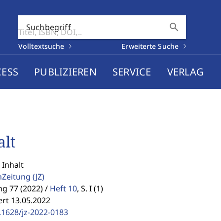
search
Suchbegriff
Volltextsuche
Erweiterte Suche
CESS
PUBLIZIEREN
SERVICE
VERLAG
alt
 Inhalt
enZeitung
(JZ)
g 77 (2022) /
Heft 10
,
S. I (1)
ert 13.05.2022
.1628/jz-2022-0183