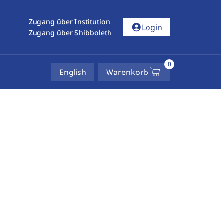
Zugang über Institution
account_circle
Login
Zugang über Shibboleth
0
English
Warenkorb