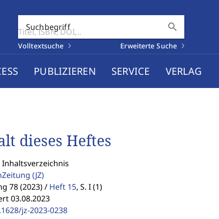
search
Suchbegriff
Volltextsuche
Erweiterte Suche
CESS
PUBLIZIEREN
SERVICE
VERLAG
alt dieses Heftes
 Inhaltsverzeichnis
enZeitung
(JZ)
g 78 (2023) /
Heft 15
,
S. I (1)
ert 03.08.2023
.1628/jz-2023-0238