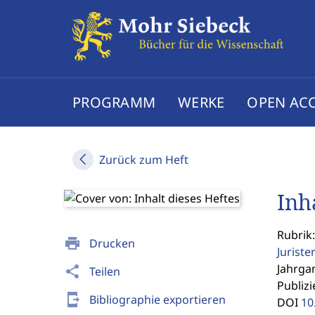
PROGRAMM
WERKE
OPEN AC
Zurück zum Heft
Inh
Rubrik:
print
Drucken
Jurist
Jahrgan
share
Teilen
Publizi
send_to_mobile
Bibliographie exportieren
DOI
10