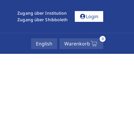
Zugang über Institution
account_circle
Login
Zugang über Shibboleth
0
English
Warenkorb