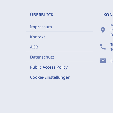
ÜBERBLICK
KON
M
Impressum
location_on
P
D
Kontakt
T
phone
AGB
T
Datenschutz
mail
E
Public Access Policy
Cookie-Einstellungen