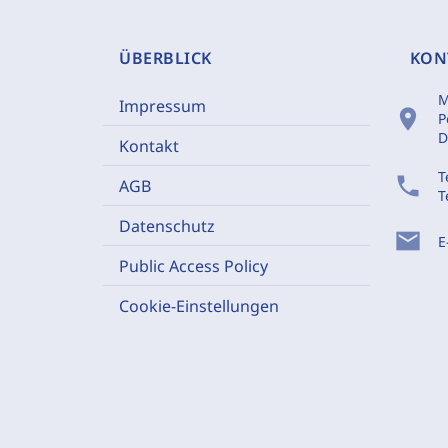
ÜBERBLICK
KON
M
Impressum
location_on
P
D
Kontakt
T
phone
AGB
T
Datenschutz
mail
E
Public Access Policy
Cookie-Einstellungen