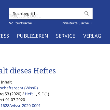
search
Suchbegriff
Volltextsuche
Erweiterte Suche
CESS
PUBLIZIEREN
SERVICE
VERLAG
alt dieses Heftes
 Inhalt
schaftsrecht
(WissR)
g 53 (2020) /
Heft 1
,
S. I (1)
ert 01.07.2020
.1628/wissr-2020-0001