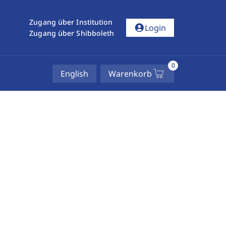
Zugang über Institution
account_circle
Login
Zugang über Shibboleth
0
English
Warenkorb