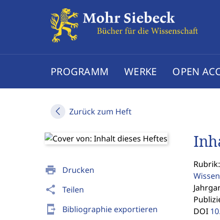
PROGRAMM
WERKE
OPEN AC
Zurück zum Heft
Inh
Rubrik:
print
Drucken
Wissen
Jahrgan
share
Teilen
Publizi
send_to_mobile
Bibliographie exportieren
DOI
10