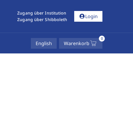
Zugang über Institution
account_circle
Login
Zugang über Shibboleth
0
English
Warenkorb