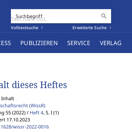
search
Suchbegriff
Volltextsuche
Erweiterte Suche
CESS
PUBLIZIEREN
SERVICE
VERLAG
alt dieses Heftes
 Inhalt
schaftsrecht
(WissR)
g 55 (2022) /
Heft 4
,
S. I (1)
ert 17.10.2023
.1628/wissr-2022-0016