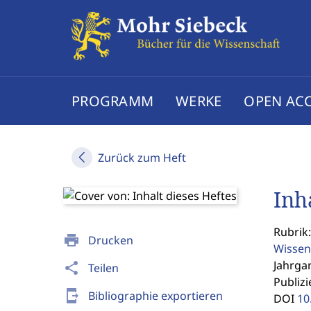
PROGRAMM
WERKE
OPEN AC
Zurück zum Heft
Inh
Rubrik:
print
Drucken
Wissen
Jahrgan
share
Teilen
Publizi
send_to_mobile
Bibliographie exportieren
DOI
10