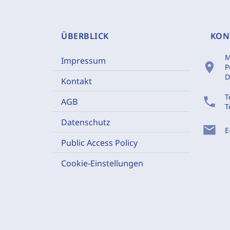
ÜBERBLICK
KON
M
Impressum
location_on
P
D
Kontakt
T
phone
AGB
T
Datenschutz
mail
E
Public Access Policy
Cookie-Einstellungen