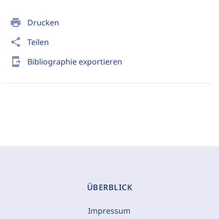
print
Drucken
share
Teilen
send_to_mobile
Bibliographie exportieren
ÜBERBLICK
Impressum