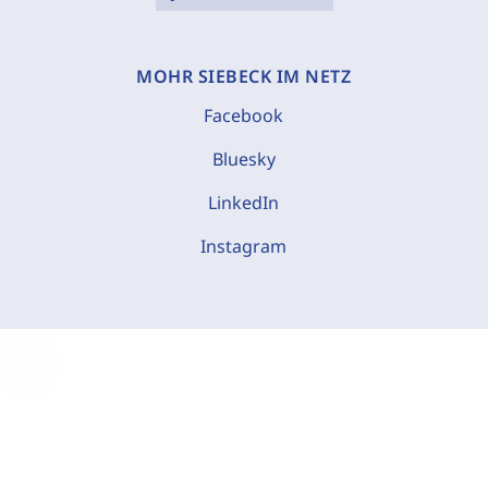
MOHR SIEBECK IM NETZ
Facebook
Bluesky
LinkedIn
Instagram
C
o
o