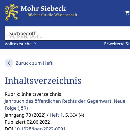
shopping_cart
Suchbegriff
Volltextsuche
Erweiterte S
Zurück zum Heft
Inhaltsverzeichnis
Rubrik: Inhaltsverzeichnis
Jahrbuch des öffentlichen Rechts der Gegenwart. Neue
Folge
(JöR)
Jahrgang 70 (2022) /
Heft 1
,
S. I-IV (4)
Publiziert 02.06.2022
DOI
10.1628/joer-2022-0001