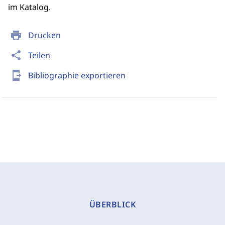
im Katalog.
print
Drucken
share
Teilen
send_to_mobile
Bibliographie exportieren
ÜBERBLICK