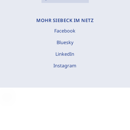
MOHR SIEBECK IM NETZ
Facebook
Bluesky
LinkedIn
Instagram
C
o
o