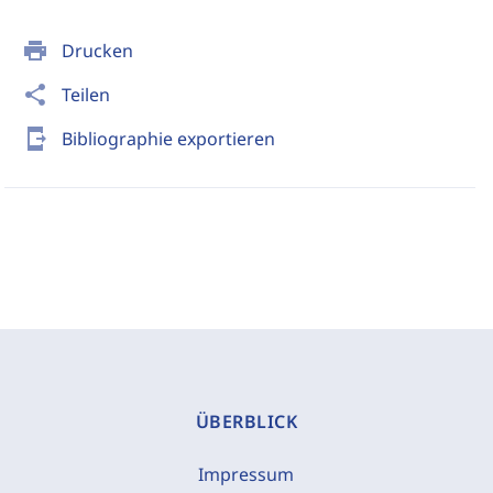
print
Drucken
share
Teilen
send_to_mobile
Bibliographie exportieren
ÜBERBLICK
Impressum