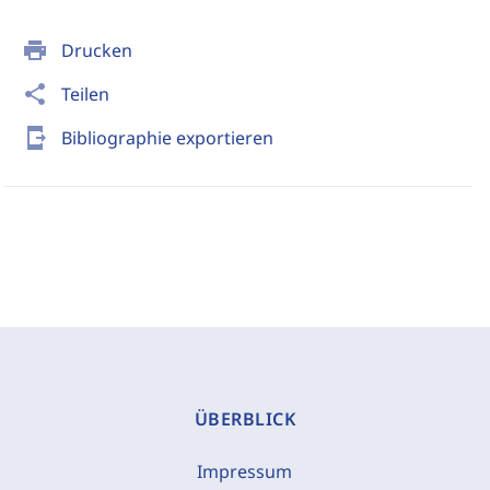
print
Drucken
share
Teilen
send_to_mobile
Bibliographie exportieren
ÜBERBLICK
Impressum