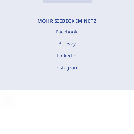
MOHR SIEBECK IM NETZ
Facebook
Bluesky
LinkedIn
Instagram
C
o
o