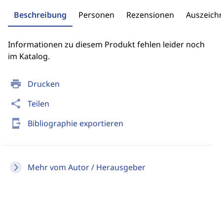
Beschreibung
Personen
Rezensionen
Auszeic
Informationen zu diesem Produkt fehlen leider noch
im Katalog.
print
Drucken
share
Teilen
send_to_mobile
Bibliographie exportieren
Mehr vom Autor / Herausgeber