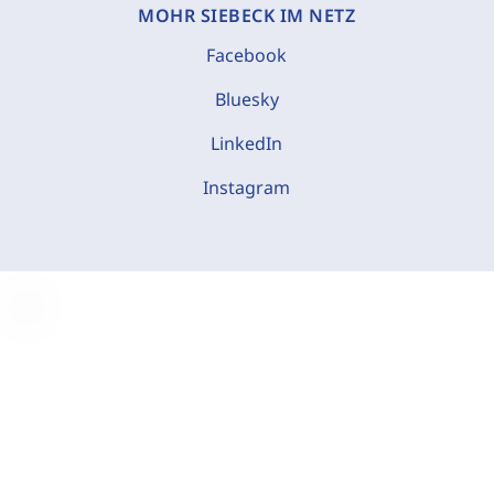
MOHR SIEBECK IM NETZ
Facebook
Bluesky
LinkedIn
Instagram
C
o
o
k
i