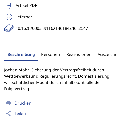
Artikel PDF
lieferbar
10.1628/000389116X14618424682547
Beschreibung
Personen
Rezensionen
Auszeic
Jochen Mohr: Sicherung der Vertragsfreiheit durch
Wettbewerbsund Regulierungsrecht. Domestizierung
wirtschaftlicher Macht durch Inhaltskontrolle der
Folgeverträge
print
Drucken
share
Teilen