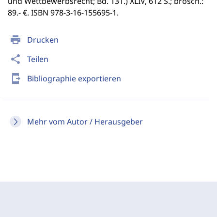
und Wettbewerbsrecht; Bd. 131.) XLIV, 612 S.; brosch.:
89.- €. ISBN 978-3-16-155695-1.
print
Drucken
share
Teilen
send_to_mobile
Bibliographie exportieren
Mehr vom Autor / Herausgeber