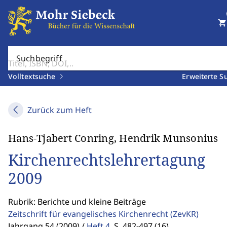
shopping_cart
Suchbegriff
Volltextsuche
Erweiterte S
Zurück zum Heft
Hans-Tjabert Conring, Hendrik Munsonius
Kirchenrechtslehrertagung
2009
Rubrik: Berichte und kleine Beiträge
Zeitschrift für evangelisches Kirchenrecht
(ZevKR)
Jahrgang 54 (2009) /
Heft 4
,
S. 482-497 (16)