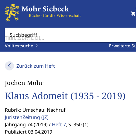
shopping_cart
Suchbegriff
Volltextsuche
Erweiterte S
Zurück zum Heft
Jochen Mohr
Klaus Adomeit (1935 - 2019)
Rubrik: Umschau: Nachruf
JuristenZeitung
(JZ)
Jahrgang 74 (2019) /
Heft 7
,
S. 350 (1)
Publiziert 03.04.2019