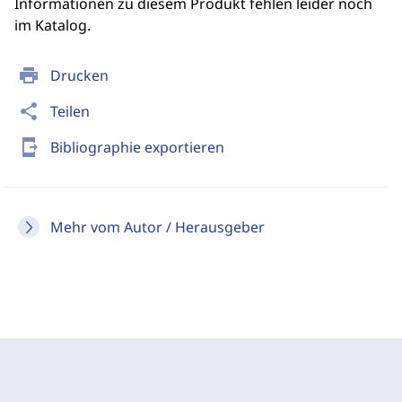
Informationen zu diesem Produkt fehlen leider noch
im Katalog.
print
Drucken
share
Teilen
send_to_mobile
Bibliographie exportieren
Mehr vom Autor / Herausgeber