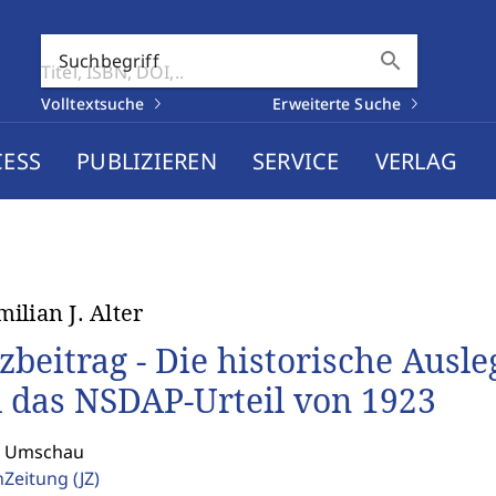
search
Suchbegriff
Volltextsuche
Erweiterte Suche
CESS
PUBLIZIEREN
SERVICE
VERLAG
ilian J. Alter
zbeitrag - Die historische Ausl
 das NSDAP-Urteil von 1923
: Umschau
enZeitung
(JZ)