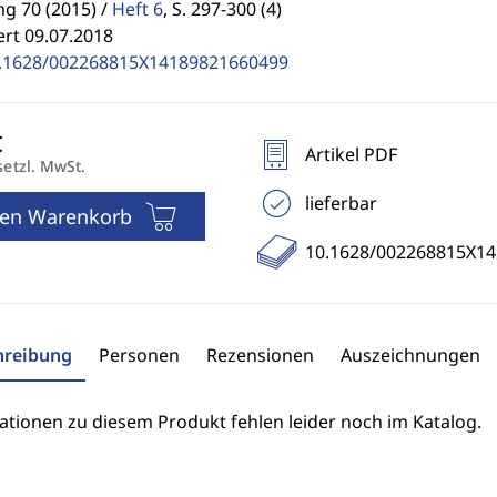
g 70 (2015) /
Heft 6
,
S. 297-300 (4)
ert 09.07.2018
.1628/002268815X14189821660499
Artikel PDF
setzl. MwSt.
lieferbar
den Warenkorb
10.1628/002268815X1
hreibung
Personen
Rezensionen
Auszeichnungen
ationen zu diesem Produkt fehlen leider noch im Katalog.