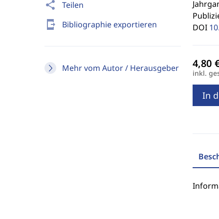
Jahrgan
share
Teilen
Publizi
send_to_mobile
Bibliographie exportieren
DOI
10
Mehr vom Autor / Herausgeber
inkl. ge
In 
Besc
Inform