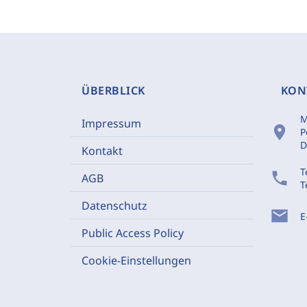
ÜBERBLICK
KON
M
Impressum
location_on
P
D
Kontakt
T
phone
AGB
T
Datenschutz
mail
E
Public Access Policy
Cookie-Einstellungen