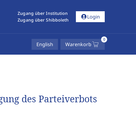
Zugang über Institution
account_circle
Login
Zugang über Shibboleth
0
English
Warenkorb
egung des Parteiverbots