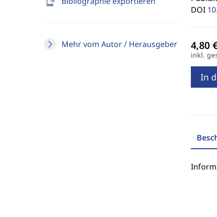
send_to_mobile
Bibliographie exportieren
DOI
10
Mehr vom Autor / Herausgeber
inkl. ge
In 
Besc
Inform