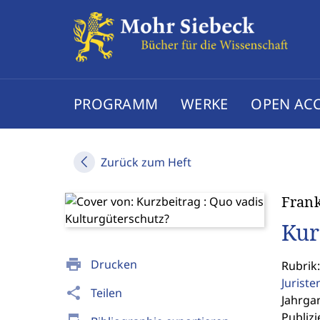
PROGRAMM
WERKE
OPEN AC
Zurück zum Heft
Frank
Kur
print
Drucken
Rubrik
Jurist
share
Teilen
Jahrgan
Publizi