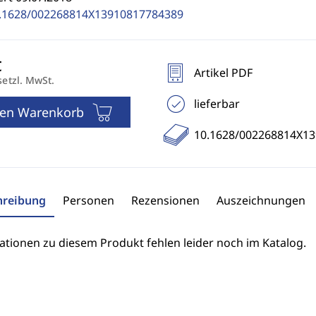
.1628/002268814X13910817784389
Artikel PDF
setzl. MwSt.
lieferbar
den Warenkorb
10.1628/002268814X1
hreibung
Personen
Rezensionen
Auszeichnungen
ationen zu diesem Produkt fehlen leider noch im Katalog.