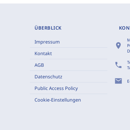
ÜBERBLICK
KON
M
Impressum
location_on
P
D
Kontakt
T
phone
AGB
T
Datenschutz
mail
E
Public Access Policy
Cookie-Einstellungen