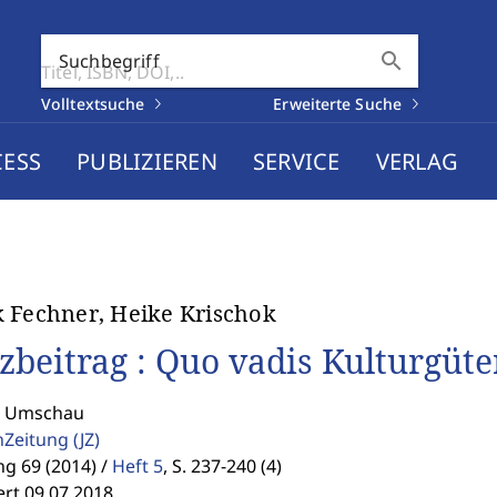
search
Suchbegriff
Volltextsuche
Erweiterte Suche
CESS
PUBLIZIEREN
SERVICE
VERLAG
 Fechner, Heike Krischok
zbeitrag : Quo vadis Kulturgüte
: Umschau
enZeitung
(JZ)
g 69 (2014) /
Heft 5
,
S. 237-240 (4)
ert 09.07.2018