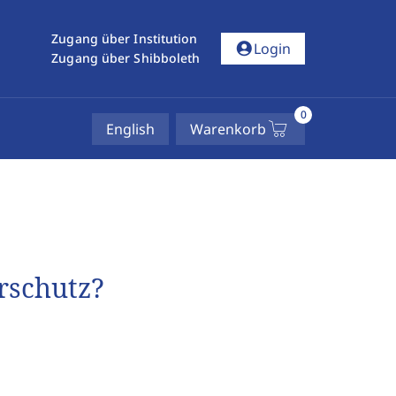
Zugang über Institution
account_circle
Login
Zugang über Shibboleth
0
English
Warenkorb
rschutz?