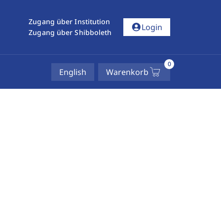
Zugang über Institution
account_circle
Login
Zugang über Shibboleth
0
English
Warenkorb