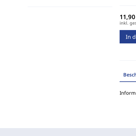
inkl. ge
In 
Besc
Inform