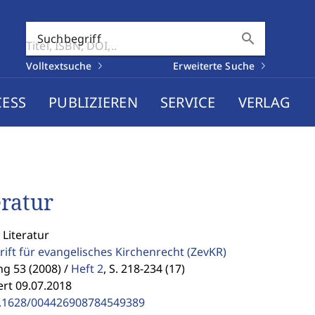
search
Suchbegriff
Volltextsuche
Erweiterte Suche
CESS
PUBLIZIEREN
SERVICE
VERLAG
eratur
 Literatur
rift für evangelisches Kirchenrecht
(ZevKR)
g 53 (2008) /
Heft 2
,
S. 218-234 (17)
ert 09.07.2018
.1628/004426908784549389