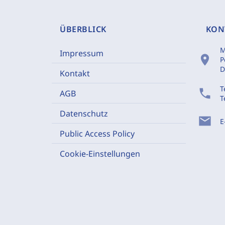
ÜBERBLICK
KON
M
Impressum
location_on
P
D
Kontakt
T
phone
AGB
T
Datenschutz
mail
E
Public Access Policy
Cookie-Einstellungen