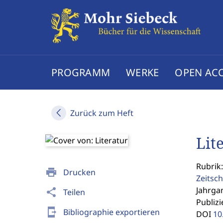
PROGRAMM
WERKE
OPEN AC
Zurück zum Heft
Lit
Rubrik:
print
Drucken
Zeitsch
Jahrgan
share
Teilen
Publizi
send_to_mobile
Bibliographie exportieren
DOI
10