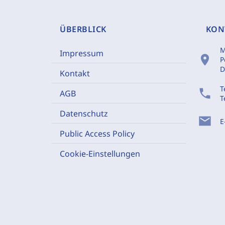
ÜBERBLICK
KON
M
Impressum
location_on
P
D
Kontakt
T
phone
AGB
T
Datenschutz
mail
E
Public Access Policy
Cookie-Einstellungen