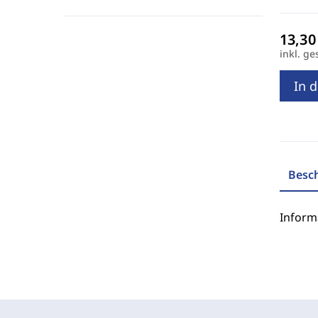
inkl. ge
In 
Besc
Inform