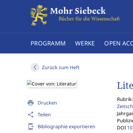
PROGRAMM
WERKE
OPEN AC
Zurück zum Heft
Lit
Rubrik:
print
Drucken
Zeitsch
Jahrgan
share
Teilen
Publizi
send_to_mobile
Bibliographie exportieren
DOI
10