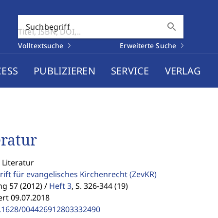
search
Suchbegriff
Volltextsuche
Erweiterte Suche
CESS
PUBLIZIEREN
SERVICE
VERLAG
eratur
 Literatur
rift für evangelisches Kirchenrecht
(ZevKR)
g 57 (2012) /
Heft 3
,
S. 326-344 (19)
ert 09.07.2018
.1628/004426912803332490