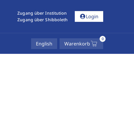
Zugang über Institution
account_circle
Login
Zugang über Shibboleth
0
English
Warenkorb