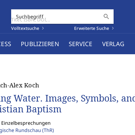
search
Suchbegriff
Volltextsuche
Erweiterte Suche
CESS
PUBLIZIEREN
SERVICE
VERLAG
ich-Alex Koch
ing Water. Images, Symbols, and
istian Baptism
: Einzelbesprechungen
gische Rundschau
(ThR)