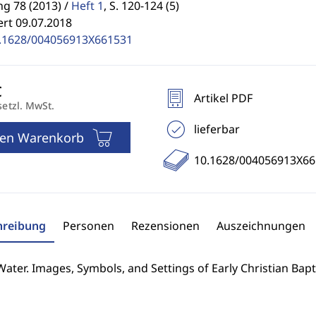
g 78 (2013) /
Heft 1
,
S. 120-124 (5)
ert 09.07.2018
.1628/004056913X661531
Artikel PDF
setzl. MwSt.
lieferbar
den Warenkorb
10.1628/004056913X66
hreibung
Personen
Rezensionen
Auszeichnungen
Water. Images, Symbols, and Settings of Early Christian Bap