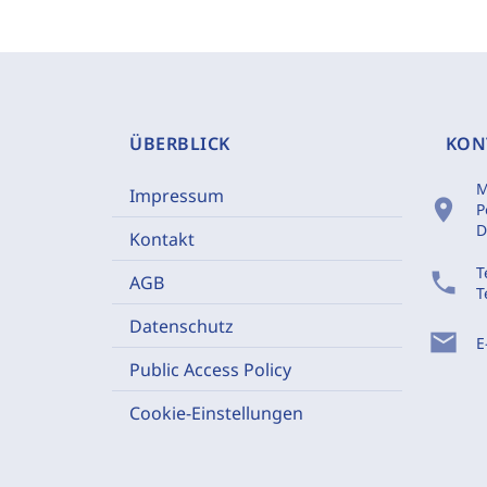
ÜBERBLICK
KON
M
Impressum
location_on
P
D
Kontakt
T
phone
AGB
T
Datenschutz
mail
E
Public Access Policy
Cookie-Einstellungen