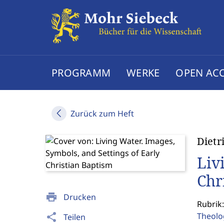
PROGRAMM
WERKE
OPEN AC
Zurück zum Heft
Dietr
Liv
Chr
print
Drucken
Rubrik
Theolo
share
Teilen