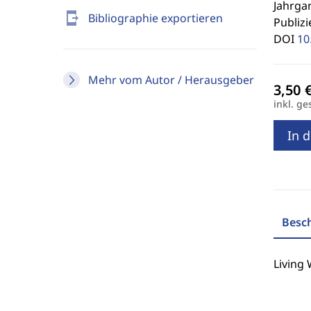
Jahrgan
send_to_mobile
Bibliographie exportieren
Publizi
DOI
10
Mehr vom Autor / Herausgeber
inkl. ge
In 
Besc
Living 