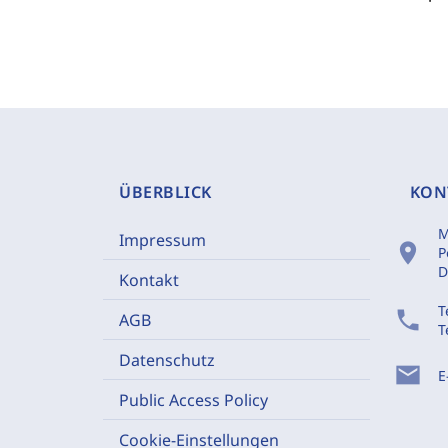
ÜBERBLICK
KON
M
Impressum
location_on
P
D
Kontakt
T
phone
AGB
T
Datenschutz
mail
E
Public Access Policy
Cookie-Einstellungen