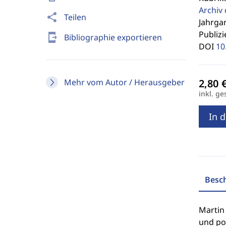
Archiv 
share
Teilen
Jahrgan
Publizi
send_to_mobile
Bibliographie exportieren
DOI
10
Mehr vom Autor / Herausgeber
inkl. ge
In 
Besc
Martin 
und pol