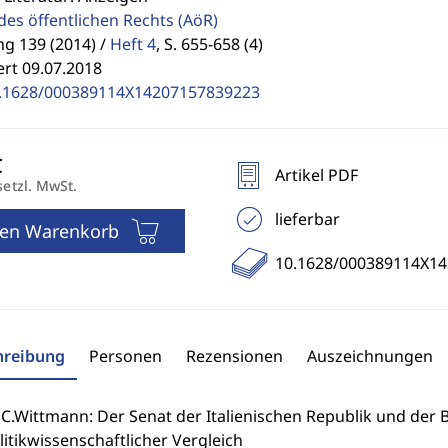
des öffentlichen Rechts
(AöR)
g 139 (2014) /
Heft 4
,
S. 655-658 (4)
ert 09.07.2018
.1628/000389114X14207157839223
Artikel PDF
setzl. MwSt.
lieferbar
den Warenkorb
10.1628/000389114X1
hreibung
Personen
Rezensionen
Auszeichnungen
C.Wittmann: Der Senat der Italienischen Republik und der B
itikwissenschaftlicher Vergleich