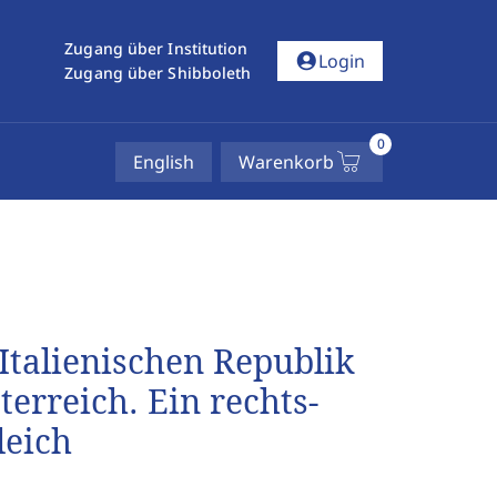
Zugang über Institution
account_circle
Login
Zugang über Shibboleth
0
English
Warenkorb
Italienischen Republik
erreich. Ein rechts-
leich