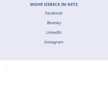
MOHR SIEBECK IM NETZ
Facebook
Bluesky
LinkedIn
Instagram
C
o
o
k
i