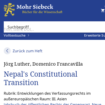
shopping_cart
Suchbegriff
Volltextsuche
Erweiterte S
Zurück zum Heft
Jörg Luther, Domenico Francavilla
Nepal's Constitutional
Transition
Rubrik: Entwicklungen des Verfassungsrechts im
außereuropäischen Raum: III. Asien
Jahrbuch des öffentlichen Rechts der Gegenwart. Neue