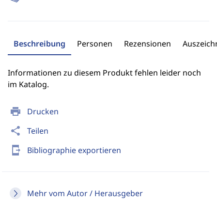
Beschreibung
Personen
Rezensionen
Auszeic
Informationen zu diesem Produkt fehlen leider noch
im Katalog.
print
Drucken
share
Teilen
send_to_mobile
Bibliographie exportieren
Mehr vom Autor / Herausgeber