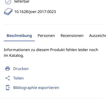
lieferbar
10.1628/joer-2017-0023
Beschreibung
Personen
Rezensionen
Auszeic
Informationen zu diesem Produkt fehlen leider noch
im Katalog.
print
Drucken
share
Teilen
send_to_mobile
Bibliographie exportieren