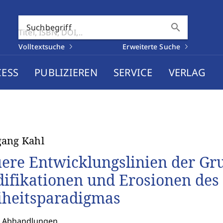
search
Suchbegriff
Volltextsuche
Erweiterte Suche
CESS
PUBLIZIEREN
SERVICE
VERLAG
gang Kahl
ere Entwicklungslinien der Gr
ifikationen und Erosionen des
iheitsparadigmas
: Abhandlungen