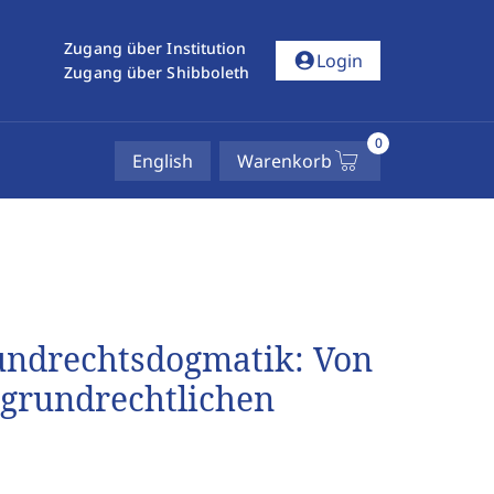
Zugang über Institution
account_circle
Login
Zugang über Shibboleth
0
English
Warenkorb
undrechtsdogmatik: Von
 grundrechtlichen