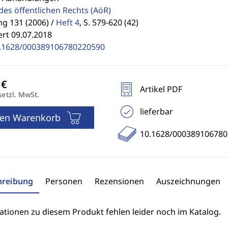
des öffentlichen Rechts
(AöR)
g 131 (2006) /
Heft 4
,
S. 579-620 (42)
ert 09.07.2018
.1628/000389106780220590
Artikel PDF
setzl. MwSt.
lieferbar
den Warenkorb
10.1628/00038910678
hreibung
Personen
Rezensionen
Auszeichnungen
ationen zu diesem Produkt fehlen leider noch im Katalog.