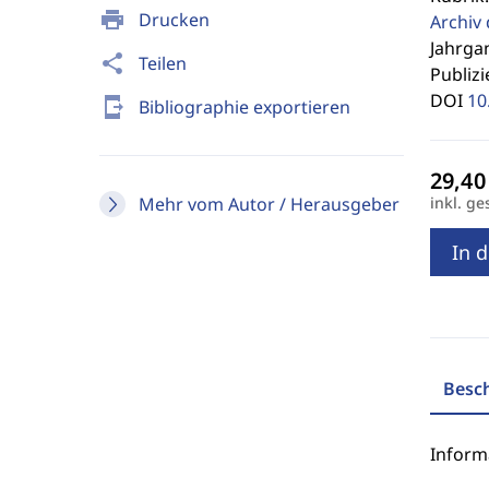
print
Drucken
Archiv 
Jahrgan
share
Teilen
Publizi
DOI
10
send_to_mobile
Bibliographie exportieren
Mehr vom Autor / Herausgeber
inkl. ge
In 
Besc
Inform