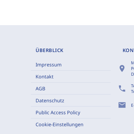
ÜBERBLICK
KON
M
Impressum
location_on
P
D
Kontakt
T
phone
AGB
T
Datenschutz
mail
E
Public Access Policy
Cookie-Einstellungen