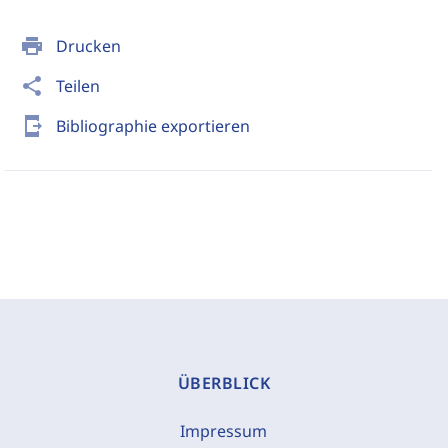
print
Drucken
share
Teilen
send_to_mobile
Bibliographie exportieren
ÜBERBLICK
Impressum