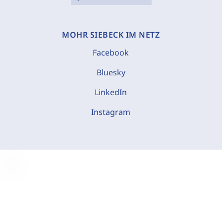
MOHR SIEBECK IM NETZ
Facebook
Bluesky
LinkedIn
Instagram
C
o
o