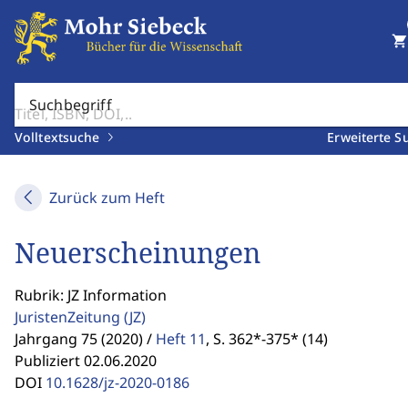
shopping_cart
Suchbegriff
Volltextsuche
Erweiterte S
Zurück zum Heft
Neuerscheinungen
Rubrik: JZ Information
JuristenZeitung
(JZ)
Jahrgang 75 (2020) /
Heft 11
,
S. 362*-375* (14)
Publiziert 02.06.2020
DOI
10.1628/jz-2020-0186