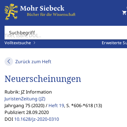
shopping_cart
Suchbegriff
Volltextsuche
Erweiterte S
Zurück zum Heft
Neuerscheinungen
Rubrik: JZ Information
JuristenZeitung
(JZ)
Jahrgang 75 (2020) /
Heft 19
,
S. *606-*618 (13)
Publiziert 28.09.2020
DOI
10.1628/jz-2020-0310