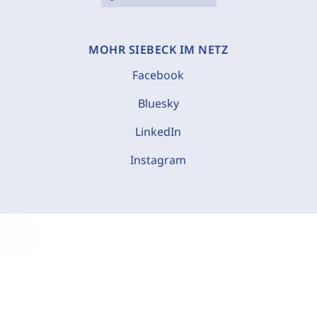
MOHR SIEBECK IM NETZ
Facebook
Bluesky
LinkedIn
Instagram
C
o
o