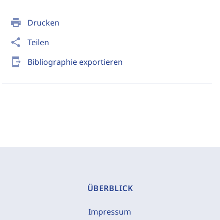
print
Drucken
share
Teilen
send_to_mobile
Bibliographie exportieren
ÜBERBLICK
Impressum