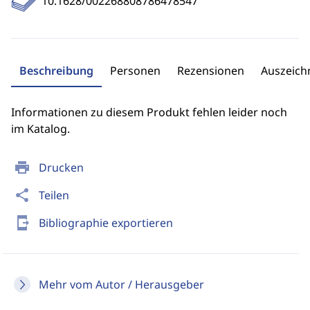
10.1628/002268808786478547
Beschreibung
Personen
Rezensionen
Auszeic
Informationen zu diesem Produkt fehlen leider noch
im Katalog.
print
Drucken
share
Teilen
send_to_mobile
Bibliographie exportieren
Mehr vom Autor / Herausgeber