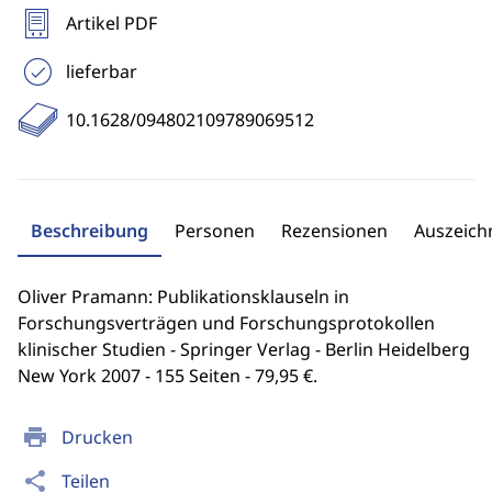
Artikel PDF
lieferbar
10.1628/094802109789069512
Beschreibung
Personen
Rezensionen
Auszeic
Oliver Pramann: Publikationsklauseln in
Forschungsverträgen und Forschungsprotokollen
klinischer Studien - Springer Verlag - Berlin Heidelberg
New York 2007 - 155 Seiten - 79,95 €.
print
Drucken
share
Teilen