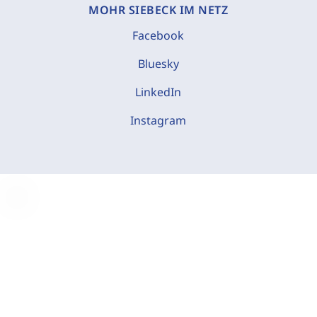
MOHR SIEBECK IM NETZ
Facebook
Bluesky
LinkedIn
Instagram
C
o
o
k
i