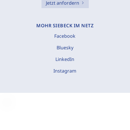
Jetzt anfordern
MOHR SIEBECK IM NETZ
Facebook
Bluesky
LinkedIn
Instagram
C
o
o