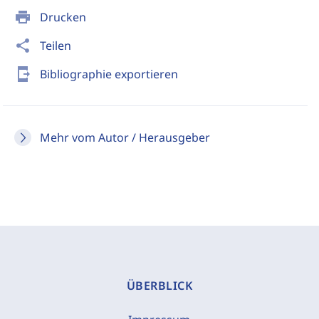
print
Drucken
share
Teilen
send_to_mobile
Bibliographie exportieren
Mehr vom Autor / Herausgeber
ÜBERBLICK