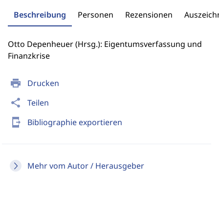
Beschreibung
Personen
Rezensionen
Auszeic
Otto Depenheuer (Hrsg.): Eigentumsverfassung und
Finanzkrise
print
Drucken
share
Teilen
send_to_mobile
Bibliographie exportieren
Mehr vom Autor / Herausgeber